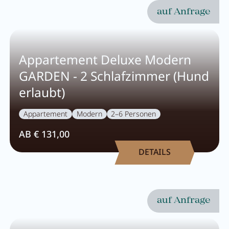
Wellness
auf Anfrage
Wellness im Überblick
Appartement Deluxe Modern
AQUAlpin
GARDEN - 2 Schlafzimmer (Hund
SPAlpin
erlaubt)
DaySPA
Appartement
Modern
2–6 Personen
Saunawelten
AB € 131,00
Behandlungen
DETAILS
Restaurant Anna's Stubn
auf Anfrage
Restaurant