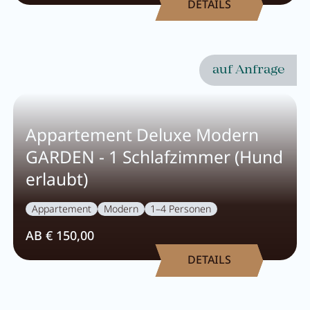
DETAILS
Karriere
Wohnen
auf Anfrage
Wohnen im Überblick
Appartement Deluxe Modern
Appartements
GARDEN - 1 Schlafzimmer (Hund
Zimmer
erlaubt)
Angebote
Appartement
Modern
1–4 Personen
Bestpreisgarantie
AB € 150,00
Inklusivleistungen
DETAILS
Buchungsinfos