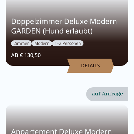
Frühstück
Lounge
Doppelzimmer Deluxe Modern
GARDEN (Hund erlaubt)
Tischreservierung
Take Away
Zimmer
Modern
1–2 Personen
Speisekarte
AB € 130,50
DETAILS
Abenteuer
auf Anfrage
Zillertal
Familie
Sommer
Appartement Deluxe Modern
Winter