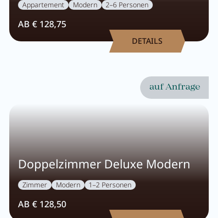
Appartement
Modern
2–6 Personen
Pachmair 1453
AB € 128,75
DETAILS
Gastgeber
Urlaub mit Kindern
Urlaub mit Hund
auf Anfrage
Impressionen
Nachhaltigkeit
Bewertungen & Auszeichnungen
Doppelzimmer Deluxe Modern
Lage & Anreise
Umbau
Zimmer
Modern
1–2 Personen
FAQs
AB € 128,50