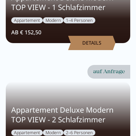
TOP VIEW - 1 Schlafzimmer
Aktivprogramm
Appartement
Modern
1–4 Personen
Verleih
AB € 152,50
Fitness
DETAILS
GUTSCHEINE
auf Anfrage
BILDER
CHAT
DE
EN
NEWSLETTER
Appartement Deluxe Modern
KARRIERE
Sommer im Zillertal
KONTAKT
TOP VIEW - 2 Schlafzimmer
Appartement
Modern
2–6 Personen