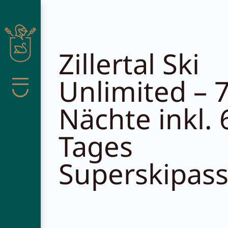
Suche schließen
Zillertal Ski
Unlimited – 
Menü
Nächte inkl. 
Pachmair 
Tages
Superskipas
Wohnen
Wellness