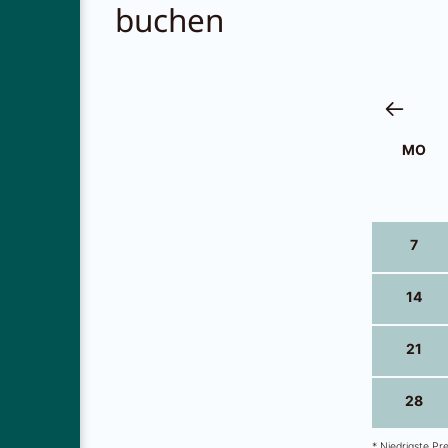
buchen
MO
30
7
14
21
28
* Niedrigste Pr