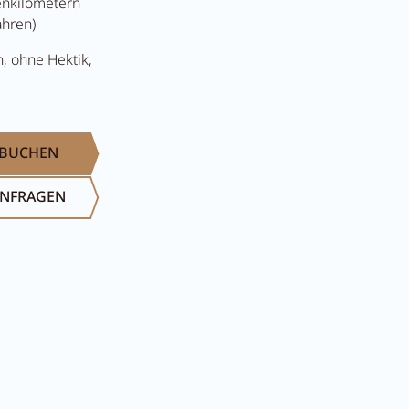
tenkilometern
ahren)
, ohne Hektik,
BUCHEN
NFRAGEN
Suche...
Sommer im Zille