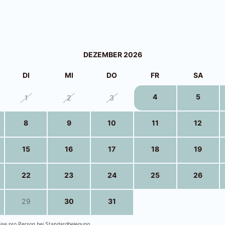
DEZEMBER 2026
DI
MI
DO
FR
SA
4
5
1
2
3
8
9
10
11
12
15
16
17
18
19
22
23
24
25
26
29
30
31
1
2
eise pro Person bei Standardbelegung