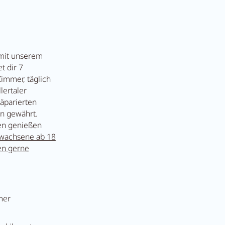
t Anna's Stubn
 mit unserem
et dir 7
r
immer, täglich
lertaler
räparierten
n gewährt.
gen genießen
Erwachsene ab 18
en gerne
mer