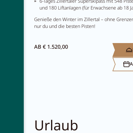
6-Tages Zillertaler Superskipass mit 548 Pis
und 180 Liftanlagen (für Erwachsene ab 18 J
Genieße den Winter im Zillertal – ohne Grenzen
nur du und die besten Pisten!
AB € 1.520,00
A
NEWSLETTER
KARRIERE
KONTAKT
Urlaub