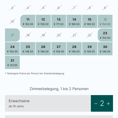
3
4
5
6
7
8
9
11
12
13
14
15
16
10
€ 163.00
€ 159.00
€ 171.00
€ 169.50
€ 169.50
€ 154.00
23
17
18
19
20
21
22
€ 154.00
24
25
26
27
28
29
30
€ 150.00
€ 148.50
€ 146.00
€ 159.00
€ 158.00
€ 159.00
€ 146.00
31
1
2
3
4
5
6
€ 147.50
€ 147.50
€ 145.00
€ 156.50
€ 156.50
€ 156.50
€ 145.00
* Niedrigste Preise pro Person bei Standardbelegung
Zimmerbelegung, 1 bis 2 Personen
Erwachsene
2
ab 18 Jahre