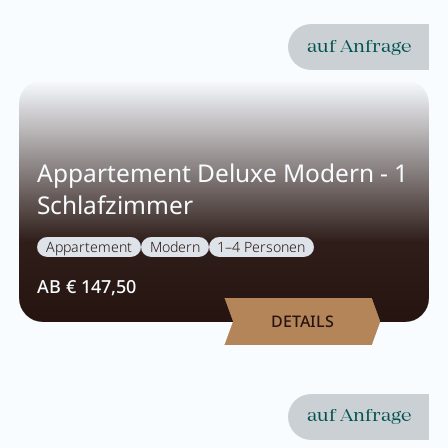
Pachmair 1453
auf Anfrage
Gastgeber
Urlaub mit Kindern
Appartement Deluxe Modern - 1
Urlaub mit Hund
Schlafzimmer
Impressionen
Appartement
Modern
1–4 Personen
Nachhaltigkeit
AB € 147,50
Bewertungen & Auszeichnungen
DETAILS
Lage & Anreise
Umbau
FAQs
auf Anfrage