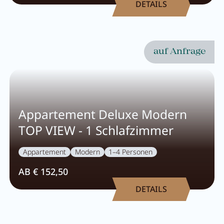
DETAILS
Aktivprogramm
Verleih
auf Anfrage
Fitness
Appartement Deluxe Modern
GUTSCHEINE
BILDER
TOP VIEW - 1 Schlafzimmer
CHAT
Appartement
Modern
1–4 Personen
DE
EN
NEWSLETTER
AB € 152,50
KARRIERE
Sommer im Zillertal
DETAILS
KONTAKT