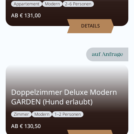
Appartement
Modern
2–6 Personen
Frühstück
AB € 131,00
Lounge
DETAILS
Tischreservierung
Take Away
Speisekarte
auf Anfrage
Abenteuer
Doppelzimmer Deluxe Modern
Zillertal
GARDEN (Hund erlaubt)
Familie
Zimmer
Modern
1–2 Personen
Sommer
AB € 130,50
Winter