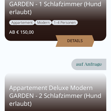
Wellness
GARDEN - 1 Schlafzimmer (Hund
erlaubt)
Wellness im Überblick
Appartement
Modern
1–4 Personen
AQUAlpin
AB € 150,00
DETAILS
SPAlpin
DaySPA
Saunawelten
auf Anfrage
Behandlungen
Appartement Deluxe Modern
Restaurant Anna's Stubn
GARDEN - 2 Schlafzimmer (Hund
erlaubt)
Restaurant