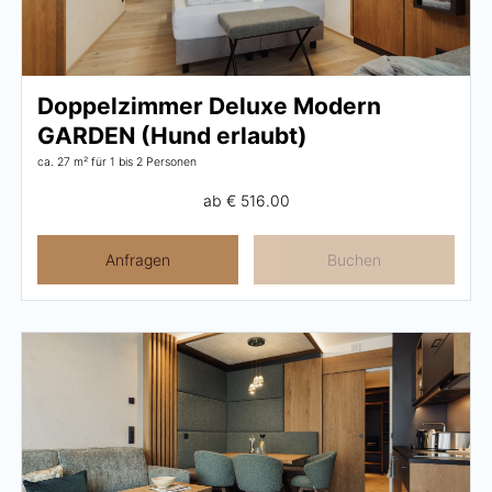
Frühstück
Lounge
Doppelzimmer Deluxe Modern
Tischreservierung
GARDEN (Hund erlaubt)
Take Away
ca. 27 m²
für 1 bis 2 Personen
Speisekarte
ab
€ 516.00
Anfragen
Buchen
Abenteuer
Zillertal
Familie
Sommer
Winter