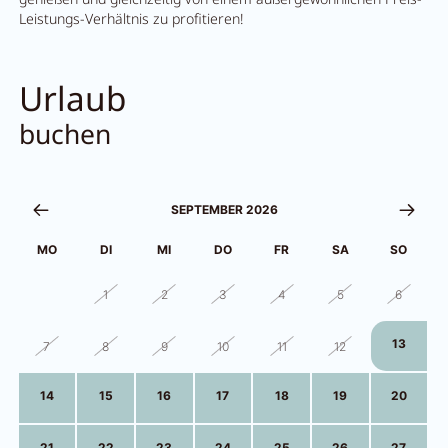
Leistungs-Verhältnis zu profitieren!
Urlaub
buchen
SEPTEMBER 2026
MO
DI
MI
DO
FR
SA
SO
31
1
2
3
4
5
6
13
7
8
9
10
11
12
14
15
16
17
18
19
20
21
22
23
24
25
26
27