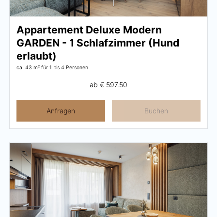
Karriere
Appartement Deluxe Modern
Wohnen
GARDEN - 1 Schlafzimmer (Hund
erlaubt)
ca. 43 m²
für 1 bis 4 Personen
Wohnen im Überblick
ab
€ 597.50
Appartements
Anfragen
Buchen
Zimmer
Angebote
Bestpreisgarantie
Inklusivleistungen
Buchungsinfos