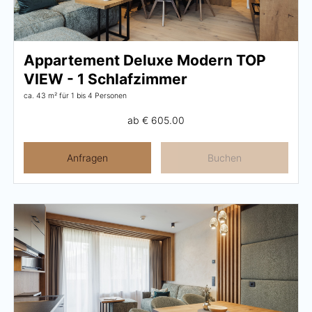
Aktivprogramm
Verleih
Appartement Deluxe Modern TOP
Fitness
VIEW - 1 Schlafzimmer
ca. 43 m²
für 1 bis 4 Personen
ab
€ 605.00
GUTSCHEINE
Anfragen
Buchen
BILDER
CHAT
DE
EN
NEWSLETTER
KARRIERE
Sommer im Zillertal
KONTAKT