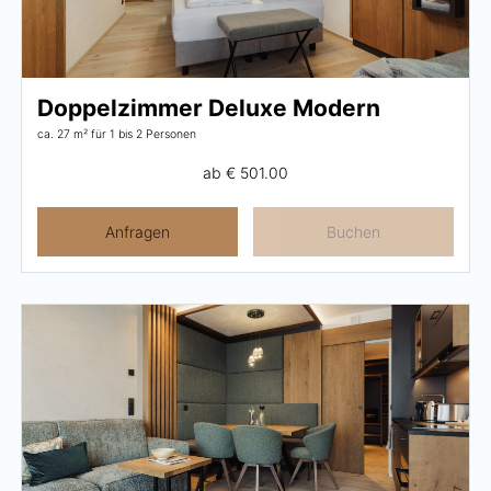
Pachmair 1453
Doppelzimmer Deluxe Modern
Gastgeber
ca. 27 m²
für 1 bis 2 Personen
Urlaub mit Kindern
ab
€ 501.00
Urlaub mit Hund
Anfragen
Buchen
Impressionen
Nachhaltigkeit
Bewertungen & Auszeichnungen
Lage & Anreise
Umbau
FAQs