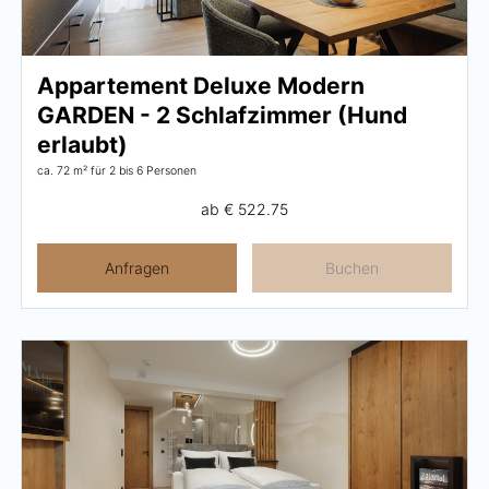
Wellness
Appartement Deluxe Modern
Wellness im Überblick
GARDEN - 2 Schlafzimmer (Hund
AQUAlpin
erlaubt)
ca. 72 m²
für 2 bis 6 Personen
SPAlpin
ab
€ 522.75
DaySPA
Saunawelten
Anfragen
Buchen
Behandlungen
Restaurant Anna's Stubn
Restaurant