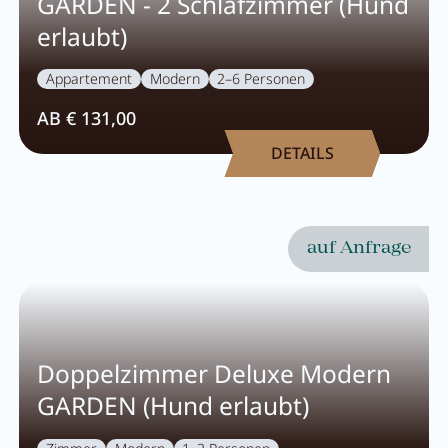
GARDEN - 2 Schlafzimmer (Hund
erlaubt)
Aktivprogramm
Verleih
Appartement
Modern
2–6 Personen
Fitness
AB € 131,00
DETAILS
GUTSCHEINE
auf Anfrage
BILDER
CHAT
DE
EN
NEWSLETTER
KARRIERE
Doppelzimmer Deluxe Modern
Sommer im Zillertal
KONTAKT
GARDEN (Hund erlaubt)