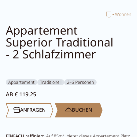
Home
Wohnen
Suche schließen
Appartement
Superior Traditional
- 2 Schlafzimmer
Appartement
Traditionell
2–6 Personen
AB € 119,25
ANFRAGEN
BUCHEN
EINFACH raffiniert.
Auf 85m² bietet dieses Appartement Platz