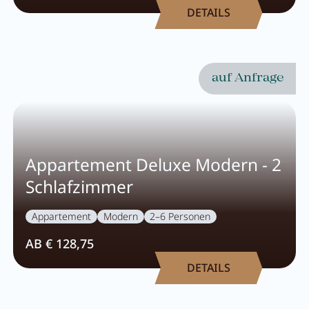
Karriere
DETAILS
Wohnen
auf Anfrage
Wohnen im Überblick
Appartements
Zimmer
Appartement Deluxe Modern - 2
Schlafzimmer
Angebote
Bestpreisgarantie
Appartement
Modern
2–6 Personen
Inklusivleistungen
AB € 128,75
DETAILS
Buchungsinfos