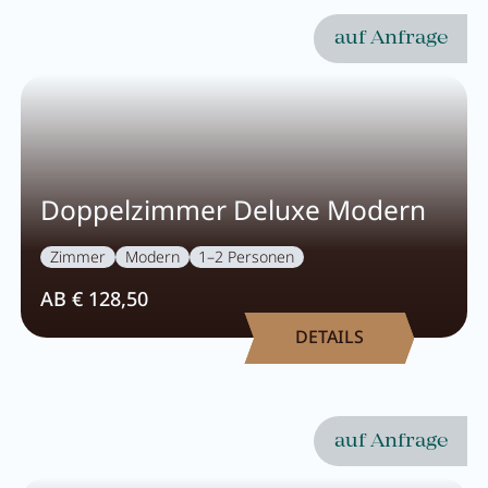
Wellness
auf Anfrage
Wellness im Überblick
AQUAlpin
SPAlpin
Doppelzimmer Deluxe Modern
DaySPA
Zimmer
Modern
1–2 Personen
Saunawelten
AB € 128,50
Behandlungen
DETAILS
Restaurant Anna's Stubn
auf Anfrage
Restaurant