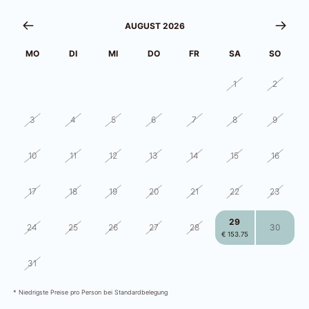
AUGUST 2026
MO
DI
MI
DO
FR
SA
SO
27
28
29
30
31
1
2
3
4
5
6
7
8
9
10
11
12
13
14
15
16
17
18
19
20
21
22
23
29
24
25
26
27
28
30
€ 153.75
2
3
4
5
6
31
1
€ 138.50
€ 151.00
€ 151.00
€ 151.00
€ 137.25
* Niedrigste Preise pro Person bei Standardbelegung