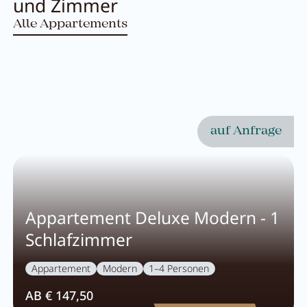
und Zimmer
Pachmair 1453
Alle Appartements
Gastgeber
Urlaub mit Kindern
Urlaub mit Hund
auf Anfrage
Impressionen
Nachhaltigkeit
Bewertungen & Auszeichnungen
Appartement Deluxe Modern - 1
Lage & Anreise
Schlafzimmer
Umbau
Appartement
Modern
1–4 Personen
FAQs
AB € 147,50