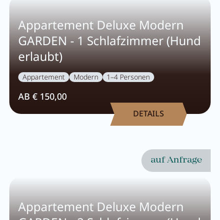
Frühstück
Appartement Deluxe Modern
Lounge
GARDEN - 1 Schlafzimmer (Hund
Tischreservierung
erlaubt)
Take Away
Appartement
Modern
1–4 Personen
Speisekarte
AB € 150,00
DETAILS
Abenteuer
Zillertal
auf Anfrage
Familie
Sommer
Appartement Deluxe Modern
Winter