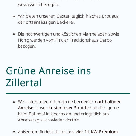
Karriere
Gewässern bezogen.
Wir bieten unseren Gästen täglich frisches Brot aus
Wohnen
der ortsansässigen Bäckerei.
Die hochwertigen und köstlichen Marmeladen sowie
Honig werden vom Tiroler Traditionshaus Darbo
bezogen.
Wohnen im Überblick
Appartements
Grüne Anreise ins
Zimmer
Zillertal
Angebote
Bestpreisgarantie
Wir unterstützen dich gerne bei deiner
nachhaltigen
Inklusivleistungen
Anreise
. Unser
kostenloser Shuttle
holt dich gerne
beim Bahnhof in Uderns ab und bringt dich am
Buchungsinfos
Abreisetag auch wieder dorthin.
Außerdem findest du bei uns
vier 11-KW-Premium-