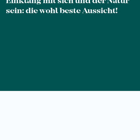
Einklang mit sich und der Natur
Frühstück
sein: die wohl beste Aussicht!
Lounge
Tischreservierung
Take Away
Speisekarte
Abenteuer
Zillertal
Familie
Sommer
Winter