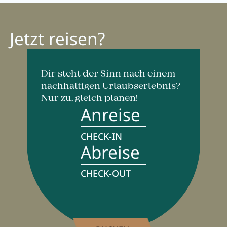
Aktivprogramm
Jetzt reisen?
Verleih
Fitness
Dir steht der Sinn nach einem
nachhaltigen Urlaubserlebnis?
Nur zu, gleich planen!
Anreise
GUTSCHEINE
BILDER
CHECK-IN
CHAT
Abreise
DE
EN
NEWSLETTER
CHECK-OUT
KARRIERE
Sommer im Zillertal
KONTAKT