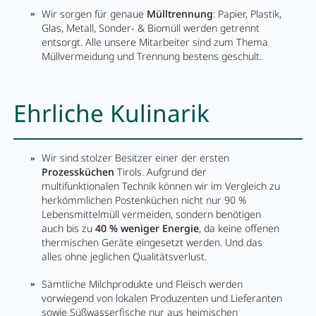
Pachmair 1453
Wir sorgen für genaue
Mülltrennung
: Papier, Plastik,
Glas, Metall, Sonder- & Biomüll werden getrennt
entsorgt. Alle unsere Mitarbeiter sind zum Thema
Müllvermeidung und Trennung bestens geschult.
Gastgeber
Urlaub mit Kindern
Ehrliche Kulinarik
Urlaub mit Hund
Impressionen
Wir sind stolzer Besitzer einer der ersten
Prozessküchen
Tirols. Aufgrund der
Nachhaltigkeit
multifunktionalen Technik können wir im Vergleich zu
herkömmlichen Postenküchen nicht nur 90 %
Bewertungen & Auszeichnungen
Lebensmittelmüll vermeiden, sondern benötigen
auch bis zu
40 % weniger Energie
, da keine offenen
Lage & Anreise
thermischen Geräte eingesetzt werden. Und das
alles ohne jeglichen Qualitätsverlust.
Umbau
Sämtliche Milchprodukte und Fleisch werden
FAQs
vorwiegend von lokalen Produzenten und Lieferanten
sowie Süßwasserfische nur aus heimischen