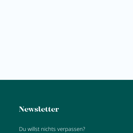
ENTSPANNEN
Anna's Stubn erkunden
ERSCHMECKEN
Newsletter
Du willst nichts verpassen?