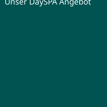
Unser DaySPA Angebot
DaySPA Classic im PACHMAIR
Dein persönlicher Akku ist leer? Ein Tag in unserem AQUAlpin
und unserem SPAlpin ist wie ein
Kurzurlaub
.
Freue dich auf jede Menge
entspannende
Momente
bei
deinem Zillertal-DaySPA-Tag im PACHMAIR für
€ 70,00 p. P.
DaySPA Deluxe im PACHMAIR
(inkl. Frühstück)