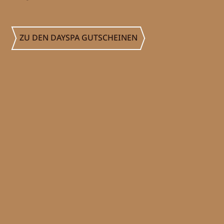
Aktivprogramm
Verleih
ZU DEN DAYSPA GUTSCHEINEN
Fitness
GUTSCHEINE
BILDER
CHAT
DE
EN
NEWSLETTER
KARRIERE
Sommer im Zillertal
KONTAKT