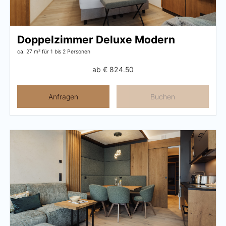
Pachmair 1453
Doppelzimmer Deluxe Modern
Gastgeber
ca. 27 m²
für 1 bis 2 Personen
Urlaub mit Kindern
ab
€ 824.50
Urlaub mit Hund
Anfragen
Buchen
Impressionen
Nachhaltigkeit
Bewertungen & Auszeichnungen
Lage & Anreise
Umbau
FAQs