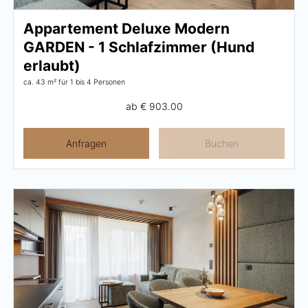
Karriere
Appartement Deluxe Modern
GARDEN - 1 Schlafzimmer (Hund
Wohnen
erlaubt)
ca. 43 m²
für 1 bis 4 Personen
Wohnen im Überblick
ab
€ 903.00
Appartements
Anfragen
Buchen
Zimmer
Angebote
Bestpreisgarantie
Inklusivleistungen
Buchungsinfos