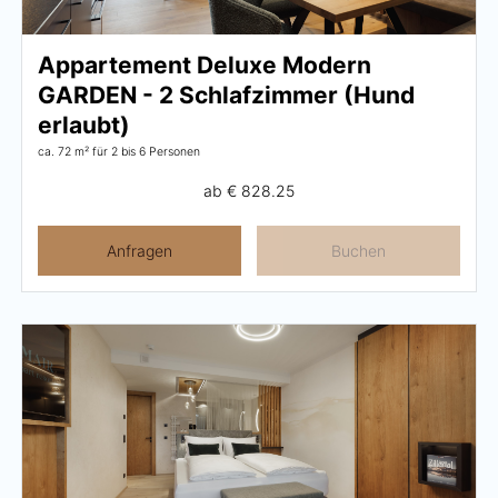
Wellness
Appartement Deluxe Modern
GARDEN - 2 Schlafzimmer (Hund
Wellness im Überblick
erlaubt)
AQUAlpin
ca. 72 m²
für 2 bis 6 Personen
SPAlpin
ab
€ 828.25
DaySPA
Anfragen
Buchen
Saunawelten
Behandlungen
Restaurant Anna's Stubn
Restaurant