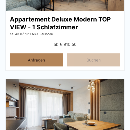
Aktivprogramm
Appartement Deluxe Modern TOP
Verleih
VIEW - 1 Schlafzimmer
Fitness
ca. 43 m²
für 1 bis 4 Personen
ab
€ 910.50
Anfragen
Buchen
GUTSCHEINE
BILDER
CHAT
DE
EN
NEWSLETTER
KARRIERE
Sommer im Zillertal
KONTAKT