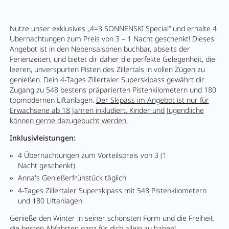
Nutze unser exklusives „4=3 SONNENSKI Special“ und erhalte 4
Übernachtungen zum Preis von 3 – 1 Nacht geschenkt! Dieses
Angebot ist in den Nebensaisonen buchbar, abseits der
Ferienzeiten, und bietet dir daher die perfekte Gelegenheit, die
leeren, unverspurten Pisten des Zillertals in vollen Zügen zu
genießen. Dein 4-Tages Zillertaler Superskipass gewährt dir
Zugang zu 548 bestens präparierten Pistenkilometern und 180
topmodernen Liftanlagen.
Der Skipass im Angebot ist nur für
Erwachsene ab 18 Jahren inkludiert.
Kinder und Jugendliche
können gerne dazugebucht werden.
Inklusivleistungen:
4 Übernachtungen zum Vorteilspreis von 3 (1
Nacht geschenkt)
Anna's Genießerfrühstück täglich
4-Tages Zillertaler Superskipass mit 548 Pistenkilometern
und 180 Liftanlagen
Genieße den Winter in seiner schönsten Form und die Freiheit,
die besten Abfahrten ganz für dich allein zu haben!