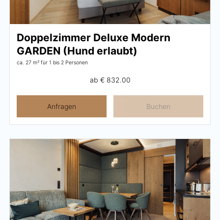
Frühstück
Lounge
Doppelzimmer Deluxe Modern
GARDEN (Hund erlaubt)
Tischreservierung
ca. 27 m²
für 1 bis 2 Personen
Take Away
ab
€ 832.00
Speisekarte
Anfragen
Buchen
Abenteuer
Zillertal
Familie
Sommer
Winter