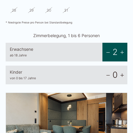
28
29
30
31
1
2
3
* Niedrigste Preise pro Person bei Standardbelegung
Zimmerbelegung, 1 bis 6 Personen
Erwachsene
2
ab 18 Jahre
Kinder
0
von 0 bis 17 Jahre