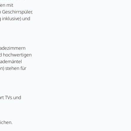
fen mit
 Geschirrspüler,
 inklusive) und
 Badezimmern
d hochwertigen
Bademäntel
n) stehen für
Suche...
Sommer im Zille
rt TVs und
ichen.