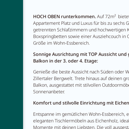
HOCH OBEN runterkommen.
Auf 72m² bietet
Restauran
Appartement Platz und Luxus für bis zu sechs G
getrennten Schlafzimmern und hochwertigen K
Boxspringbetten sowie einer Ausziehcouch in 
Größe im Wohn-Essbereich.
Abenteue
Sonnige Ausrichtung mit TOP Aussicht und
Balkon in der 3. oder 4. Etage:
Genieße die beste Aussicht nach Süden oder W
Zillertaler Bergwelt. Trete hinaus auf deinen g
Balkon, ausgestattet mit stilvollen Outdoormöbe
Sonnenanbeter.
Komfort und stilvolle Einrichtung mit Eich
Entspanne im gemütlichen Wohn-Essbereich, ei
eleganten Tischlermöbeln aus Eichenholz, idea
Momente mit deinen Liebsten. Die voll ausgest