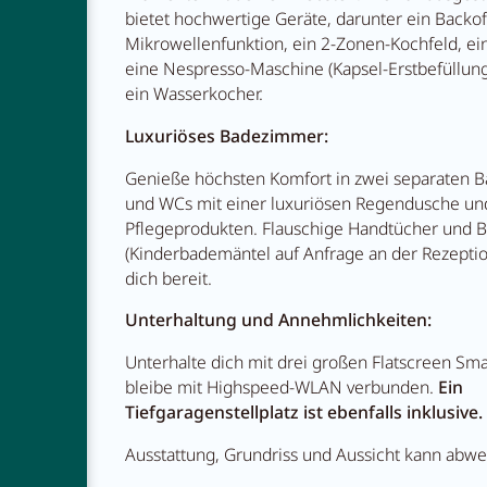
bietet hochwertige Geräte, darunter ein Backo
Mikrowellenfunktion, ein 2-Zonen-Kochfeld, ein
eine Nespresso-Maschine (Kapsel-Erstbefüllung
ein Wasserkocher.
Luxuriöses Badezimmer:
Genieße höchsten Komfort in zwei separaten
und WCs mit einer luxuriösen Regendusche un
Pflegeprodukten. Flauschige Handtücher und 
NEWSLETTER
(Kinderbademäntel auf Anfrage an der Rezeptio
KARRIERE
dich bereit.
KONTAKT
Unterhaltung und Annehmlichkeiten:
Unterhalte dich mit drei großen Flatscreen Sma
bleibe mit Highspeed-WLAN verbunden.
Ein
Tiefgaragenstellplatz ist ebenfalls inklusive.
Ausstattung, Grundriss und Aussicht kann abwe