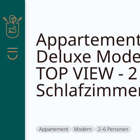
Suche schließen
Appartemen
Deluxe Mod
Menü
TOP VIEW - 2
Pachmair 
Schlafzimme
Wohnen
Appartement
Modern
2–6 Personen
Wellness