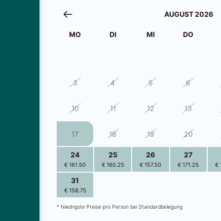
AUGUST 2026
MO
DI
MI
DO
27
28
29
30
3
4
5
6
10
11
12
13
17
18
19
20
24
25
26
27
€ 161.50
€ 160.25
€ 157.50
€ 171.25
€ 
31
1
2
3
€ 158.75
€ 158.75
€ 156.00
€ 168.50
€ 
* Niedrigste Preise pro Person bei Standardbelegung