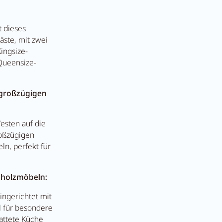
 dieses
t Anna's Stubn
äste, mit zwei
ingsize-
Queensize-
r
 großzügigen
esten auf die
roßzügigen
ln, perfekt für
enholzmöbeln:
ngerichtet mit
l für besondere
attete Küche