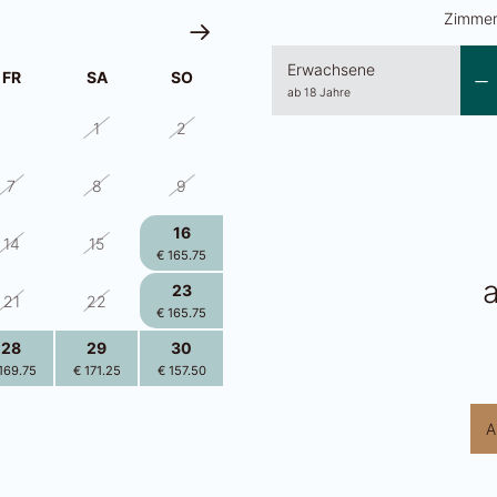
Zimmer
Erwachsene
FR
SA
SO
ab 18 Jahre
31
1
2
7
8
9
16
14
15
€ 165.75
23
21
22
€ 165.75
28
29
30
169.75
€ 171.25
€ 157.50
4
5
6
A
168.50
€ 168.50
€ 156.00