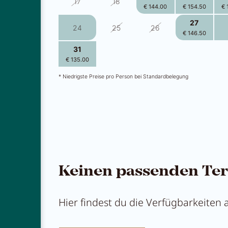
17
18
€ 144.00
€ 154.50
€ 
27
24
25
26
€ 146.50
31
1
2
3
€ 135.00
€ 135.00
€ 132.50
€ 144.00
€ 
* Niedrigste Preise pro Person bei Standardbelegung
Keinen passenden Ter
Hier findest du die Verfügbarkeiten