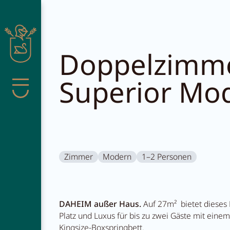
Suche schließen
Doppelzimm
Superior Mo
Menü
Pachmair 
Zimmer
Modern
1–2 Personen
Wohnen
DAHEIM außer Haus.
Auf 27m² bietet diese
Platz und Luxus für bis zu zwei Gäste mit ein
Wellness
Kingsize-Boxspringbett.