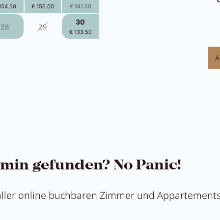
154.50
€ 156.00
€ 141.50
30
28
29
€ 133.50
4
5
6
A
144.00
€ 144.00
€ 132.50
min gefunden? No Panic!
 aller online buchbaren Zimmer und Appartements