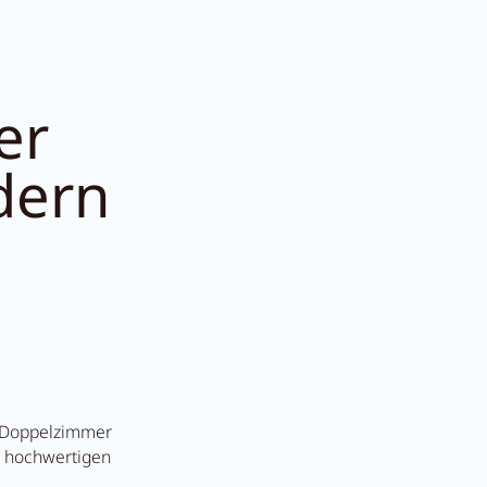
er
dern
1453
s Doppelzimmer
em hochwertigen