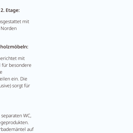
2. Etage:
t Anna's Stubn
sgestattet mit
h Norden
r
enholzmöbeln:
richtet mit
l für besondere
he
ilen ein. Die
sive) sorgt für
 separaten WC,
egeprodukten.
rbademäntel auf