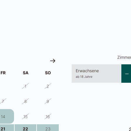
Zimmer
Erwachsene
FR
SA
SO
ab 18 Jahre
31
1
2
7
8
9
14
15
16
21
22
23