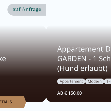
auf Anfrage
Appartement D
xe
GARDEN - 1 Sc
(Hund erlaubt)
Appartement
Modern
1–
AB € 150,00
ETAILS