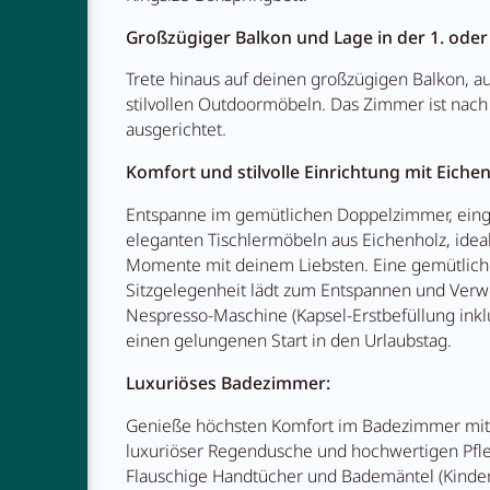
Großzügiger Balkon und Lage in der 1. oder 
Restauran
Trete hinaus auf deinen großzügigen Balkon, au
stilvollen Outdoormöbeln. Das Zimmer ist nac
ausgerichtet.
Abenteue
Komfort und stilvolle Einrichtung mit Eich
Entspanne im gemütlichen Doppelzimmer, einge
eleganten Tischlermöbeln aus Eichenholz, idea
Momente mit deinem Liebsten. Eine gemütlic
Sitzgelegenheit lädt zum Entspannen und Verwe
Nespresso-Maschine (Kapsel-Erstbefüllung inklu
einen gelungenen Start in den Urlaubstag.
Luxuriöses Badezimmer:
Genieße höchsten Komfort im Badezimmer mit
luxuriöser Regendusche und hochwertigen Pfl
Flauschige Handtücher und Bademäntel (Kinde