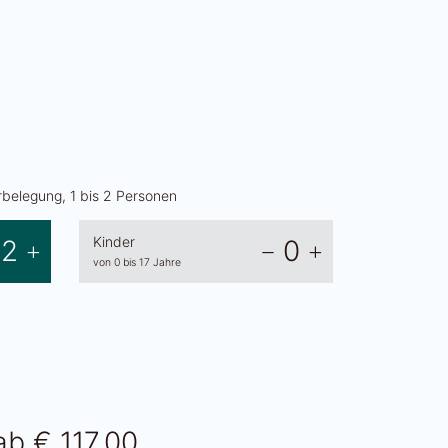
belegung, 1 bis 2 Personen
Kinder
2
0
von 0 bis 17 Jahre
ab
€ 117.00