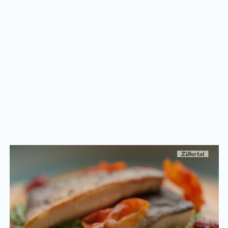
Sicher verstaut:
dein Golf-Equipment
Auch deine Golfausrüstung ist bei uns bestens aufgehoben.
Nach einer spannenden Runde am Golfplatz Zillertal oder
einem Ausflug zu einem anderen Golfplatz in Tirol kannst du
deine Schläger und Taschen bequem in unserem
abgeschlossenen Golfdepot
verstauen. So ist dein
Equipment
sicher verwahrt
, während du dich entspannt zurücklehnst und
den Rest deines Urlaubstages im PACHMAIR 1453 genießt.