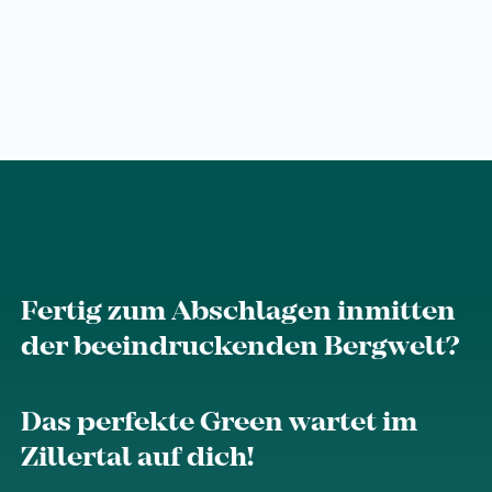
Karriere
Wohnen
Wohnen im Überblick
Appartements
Zimmer
Angebote
Fertig zum Abschlagen inmitten
Bestpreisgarantie
der beeindruckenden Bergwelt?
Inklusivleistungen
Das perfekte Green wartet im
Buchungsinfos
Zillertal auf dich!