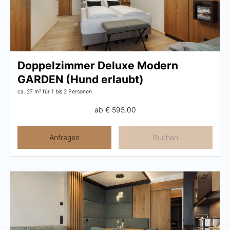
Frühstück
Lounge
Tischreservierung
Doppelzimmer Deluxe Modern
Take Away
GARDEN (Hund erlaubt)
Speisekarte
ca. 27 m²
für 1 bis 2 Personen
ab
€ 595.00
Abenteuer
Anfragen
Buchen
Zillertal
Familie
Sommer
Winter