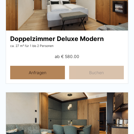
Pachmair 1453
Gastgeber
Doppelzimmer Deluxe Modern
Urlaub mit Kindern
ca. 27 m²
für 1 bis 2 Personen
Urlaub mit Hund
ab
€ 580.00
Impressionen
Anfragen
Buchen
Nachhaltigkeit
Bewertungen & Auszeichnungen
Lage & Anreise
Umbau
FAQs