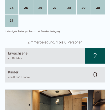
24
25
26
27
28
29
30
31
1
2
3
4
5
6
* Niedrigste Preise pro Person bei Standardbelegung
Zimmerbelegung, 1 bis 6 Personen
Erwachsene
2
ab 18 Jahre
Kinder
0
von 0 bis 17 Jahre