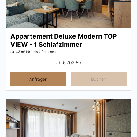
Aktivprogramm
Verleih
Fitness
Appartement Deluxe Modern TOP
VIEW - 1 Schlafzimmer
ca. 43 m²
für 1 bis 4 Personen
ab
€ 702.50
GUTSCHEINE
BILDER
Anfragen
Buchen
CHAT
DE
EN
NEWSLETTER
KARRIERE
Sommer im Zillertal
KONTAKT