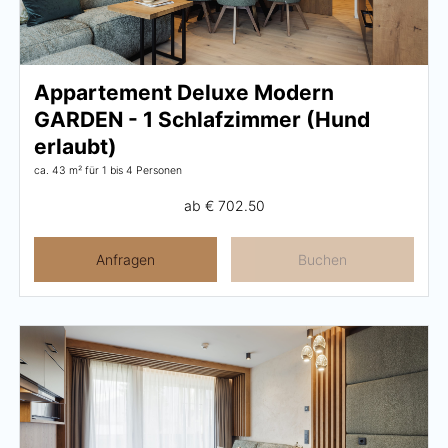
Karriere
Wohnen
Appartement Deluxe Modern
GARDEN - 1 Schlafzimmer (Hund
erlaubt)
Wohnen im Überblick
ca. 43 m²
für 1 bis 4 Personen
Appartements
ab
€ 702.50
Zimmer
Anfragen
Buchen
Angebote
Bestpreisgarantie
Inklusivleistungen
Buchungsinfos