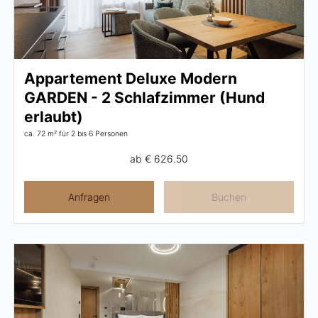
Wellness
Wellness im Überblick
Appartement Deluxe Modern
AQUAlpin
GARDEN - 2 Schlafzimmer (Hund
erlaubt)
SPAlpin
ca. 72 m²
für 2 bis 6 Personen
DaySPA
ab
€ 626.50
Saunawelten
Anfragen
Buchen
Behandlungen
Restaurant Anna's Stubn
Restaurant