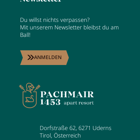
Karriere
Du willst nichts verpassen?
Wohnen
Mit unserem Newsletter bleibst du am
Ball!
Wohnen im Überblick
ANMELDEN
Appartements
Zimmer
Angebote
Bestpreisgarantie
Inklusivleistungen
Buchungsinfos
Dorfstraße 62
,
6271
Uderns
Tirol
,
Österreich