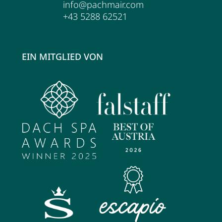
info@pachmair.com
Wellness
+43 5288 62521
Wellness im Überblick
EIN MITGLIED VON
AQUAlpin
SPAlpin
DaySPA
Saunawelten
Behandlungen
Restaurant Anna's Stubn
Restaurant