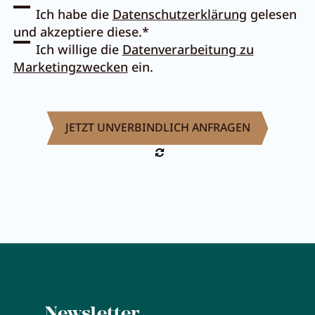
Ich habe die
Datenschutzerklärung
gelesen
Pachmair 1453
und akzeptiere diese.*
Ich willige die
Datenverarbeitung zu
Marketingzwecken
ein.
Gastgeber
Urlaub mit Kindern
Urlaub mit Hund
Impressionen
Nachhaltigkeit
Bewertungen & Auszeichnungen
Lage & Anreise
Umbau
FAQs
Newsletter