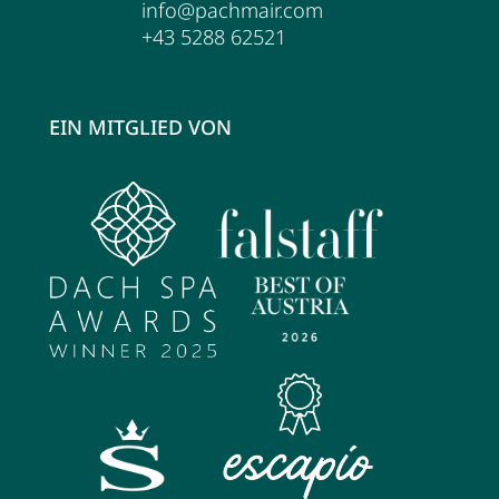
info@pachmair.com
Wellness
+43 5288 62521
Wellness im Überblick
EIN MITGLIED VON
AQUAlpin
SPAlpin
DaySPA
Saunawelten
Behandlungen
Restaurant Anna's Stubn
Restaurant