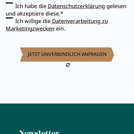
Ich habe die
Datenschutzerklärung
gelesen
Pachmair 1453
und akzeptiere diese.*
Ich willige die
Datenverarbeitung zu
Marketingzwecken
ein.
Gastgeber
Urlaub mit Kindern
Urlaub mit Hund
Impressionen
Nachhaltigkeit
Bewertungen & Auszeichnungen
Lage & Anreise
Umbau
FAQs
Newsletter