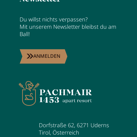
Karriere
Du willst nichts verpassen?
Wohnen
Mit unserem Newsletter bleibst du am
Ball!
Wohnen im Überblick
ANMELDEN
Appartements
Zimmer
Angebote
Bestpreisgarantie
Inklusivleistungen
Buchungsinfos
Dorfstraße 62
,
6271
Uderns
Tirol
,
Österreich