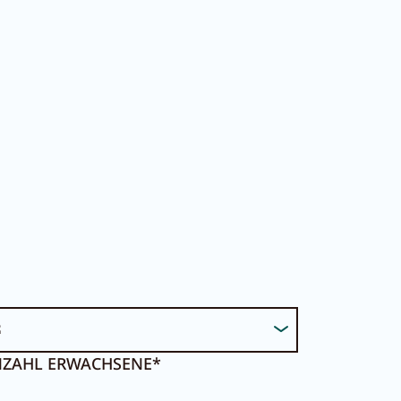
DE
EN
rtal
ZAHL ERWACHSENE*