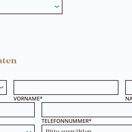
aten
VORNAME*
N
TELEFONNUMMER*