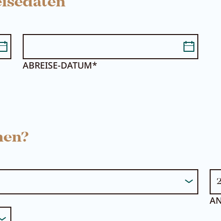
isedaten
ABREISE-DATUM*
Suche...
Sommer im Zille
men?
AN