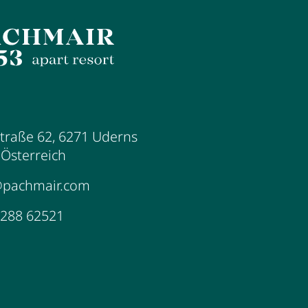
traße 62
,
6271
Uderns
,
Österreich
@pachmair.com
5288 62521