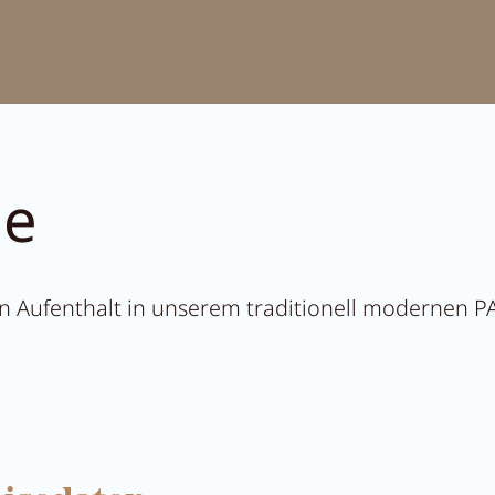
t Anna's Stubn
r
ge
nen Aufenthalt in unserem traditionell modernen 