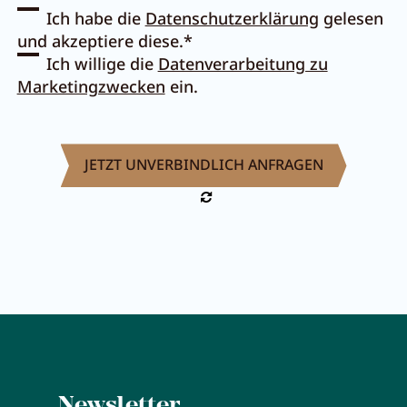
Ich habe die
Datenschutzerklärung
gelesen
Pachmair 1453
und akzeptiere diese.*
Ich willige die
Datenverarbeitung zu
Marketingzwecken
ein.
Gastgeber
Urlaub mit Kindern
Urlaub mit Hund
Impressionen
Nachhaltigkeit
Bewertungen & Auszeichnungen
Lage & Anreise
Umbau
FAQs
Newsletter