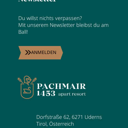
Karriere
Du willst nichts verpassen?
Wohnen
Mit unserem Newsletter bleibst du am
Ball!
Wohnen im Überblick
ANMELDEN
Appartements
Zimmer
Angebote
Bestpreisgarantie
Inklusivleistungen
Buchungsinfos
Dorfstraße 62
,
6271
Uderns
Tirol
,
Österreich