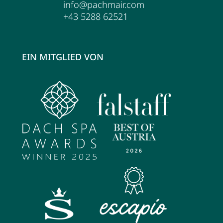
info@pachmair.com
Wellness
+43 5288 62521
Wellness im Überblick
EIN MITGLIED VON
AQUAlpin
SPAlpin
DaySPA
Saunawelten
Behandlungen
Restaurant Anna's Stubn
Restaurant