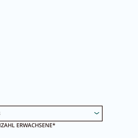
DE
EN
rtal
ZAHL ERWACHSENE*