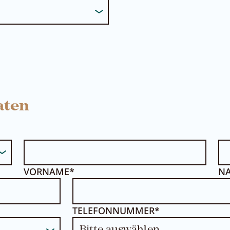
aten
VORNAME*
N
TELEFONNUMMER*