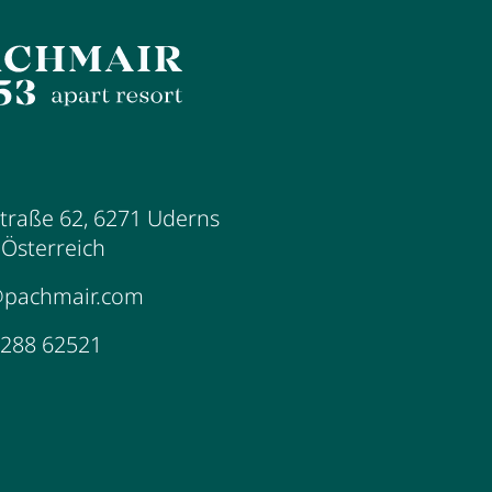
traße 62
,
6271
Uderns
,
Österreich
@pachmair.com
5288 62521