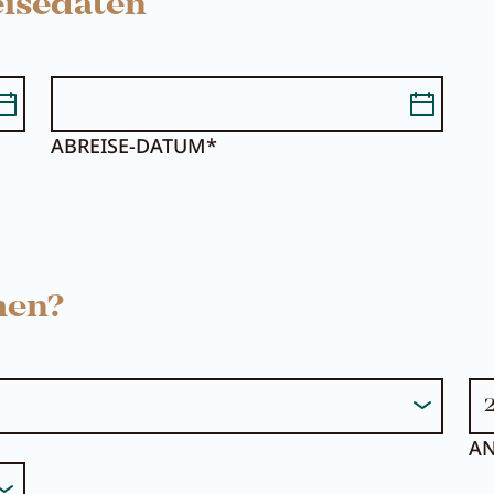
isedaten
ABREISE-DATUM*
Suche...
Sommer im Zille
men?
AN