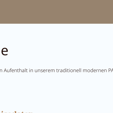
t Anna's Stubn
r
ge
nen Aufenthalt in unserem traditionell modernen 