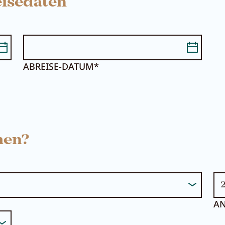
isedaten
ABREISE-DATUM*
Suche...
Sommer im Zille
men?
AN