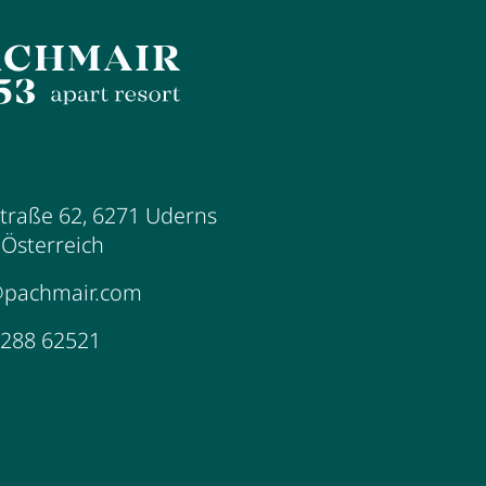
traße 62
,
6271
Uderns
,
Österreich
@pachmair.com
5288 62521