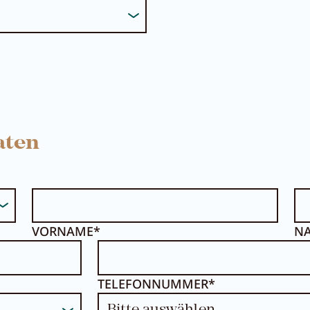
aten
VORNAME*
N
TELEFONNUMMER*