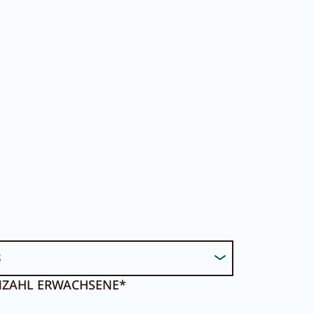
DE
EN
rtal
ZAHL ERWACHSENE*