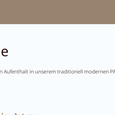
t Anna's Stubn
r
ge
nen Aufenthalt in unserem traditionell modernen 