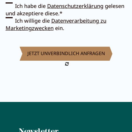
Ich habe die
Datenschutzerklärung
gelesen
Pachmair 1453
und akzeptiere diese.*
Ich willige die
Datenverarbeitung zu
Marketingzwecken
ein.
Gastgeber
Urlaub mit Kindern
Urlaub mit Hund
Impressionen
Nachhaltigkeit
Bewertungen & Auszeichnungen
Lage & Anreise
Umbau
FAQs
Newsletter