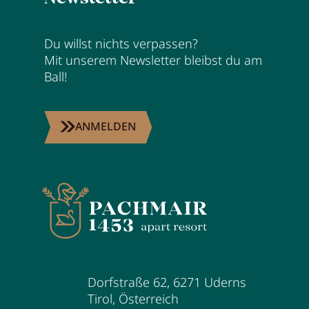
Karriere
Du willst nichts verpassen?
Wohnen
Mit unserem Newsletter bleibst du am
Ball!
Wohnen im Überblick
ANMELDEN
Appartements
Zimmer
Angebote
Bestpreisgarantie
Inklusivleistungen
Buchungsinfos
Dorfstraße 62
,
6271
Uderns
Tirol
,
Österreich