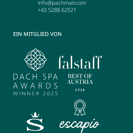
info@pachmair.com
Wellness
+43 5288 62521
Wellness im Überblick
EIN MITGLIED VON
AQUAlpin
SPAlpin
DaySPA
Saunawelten
Behandlungen
Restaurant Anna's Stubn
Restaurant